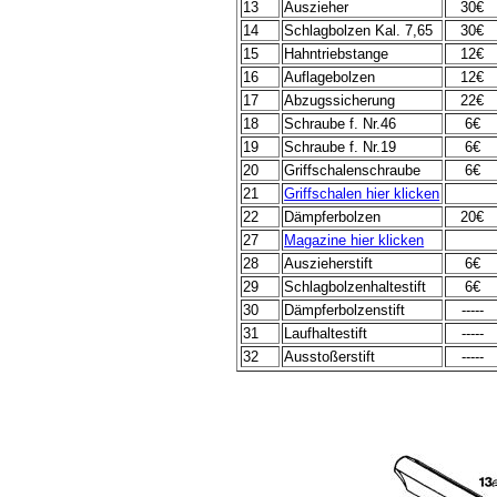
13
Auszieher
30€
14
Schlagbolzen Kal. 7,65
30€
15
Hahntriebstange
12€
16
Auflagebolzen
12€
17
Abzugssicherung
22€
18
Schraube f. Nr.46
6€
19
Schraube f. Nr.19
6€
20
Griffschalenschraube
6€
21
Griffschalen hier klicken
22
Dämpferbolzen
20€
27
Magazine hier klicken
28
Auszieherstift
6€
29
Schlagbolzenhaltestift
6€
30
Dämpferbolzenstift
-----
31
Laufhaltestift
-----
32
Ausstoßerstift
-----