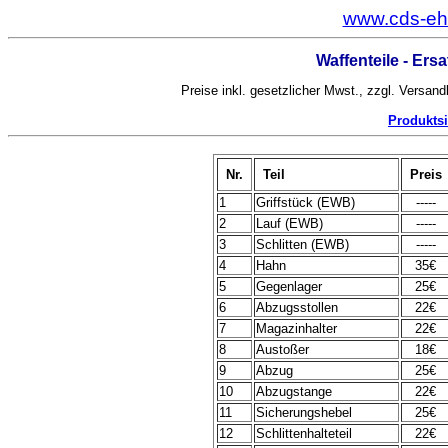
www.cds-ehr
Waffenteile - Ersa
Preise inkl. gesetzlicher Mwst., zzgl. Versand
Produktsi
Nr.
Teil
Preis
1
Griffstück (EWB)
-----
2
Lauf (EWB)
-----
3
Schlitten (EWB)
-----
4
Hahn
35€
5
Gegenlager
25€
6
Abzugsstollen
22€
7
Magazinhalter
22€
8
Austoßer
18€
9
Abzug
25€
10
Abzugstange
22€
11
Sicherungshebel
25€
12
Schlittenhalteteil
22€