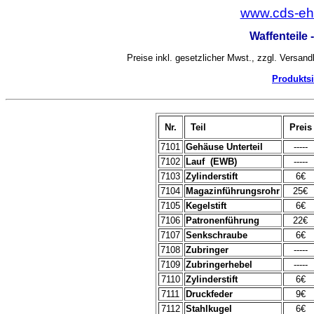
www.cds-ehr
Waffenteile 
Preise inkl. gesetzlicher Mwst., zzgl. Versand
Produktsi
Nr.
Teil
Preis
7101
Gehäuse Unterteil
-----
7102
Lauf (EWB)
-----
7103
Zylinderstift
6€
7104
Magazinführungsrohr
25€
7105
Kegelstift
6€
7106
Patronenführung
22€
7107
Senkschraube
6€
7108
Zubringer
-----
7109
Zubringerhebel
-----
7110
Zylinderstift
6€
7111
Druckfeder
9€
7112
Stahlkugel
6€