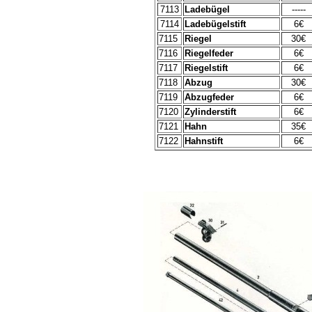
7113
Ladebügel
-----
7114
Ladebügelstift
6€
7115
Riegel
30€
7116
Riegelfeder
6€
7117
Riegelstift
6€
7118
Abzug
30€
7119
Abzugfeder
6€
7120
Zylinderstift
6€
7121
Hahn
35€
7122
Hahnstift
6€