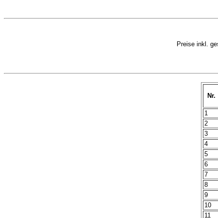
Preise inkl. g
Nr.
1
2
3
4
5
6
7
8
9
10
11